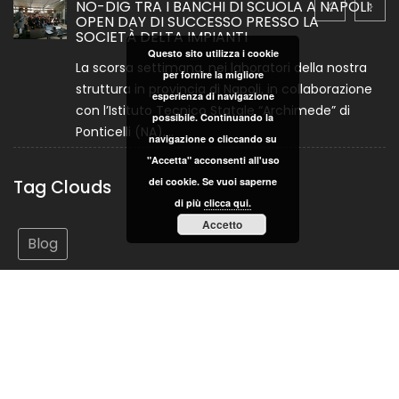
NO-DIG TRA I BANCHI DI SCUOLA A NAPOLI:
OPEN DAY DI SUCCESSO PRESSO LA
SOCIETÀ DELTA IMPIANTI
Questo sito utilizza i cookie
La scorsa settimana, nei laboratori della nostra
per fornire la migliore
struttura in provincia di Napoli, in collaborazione
esperienza di navigazione
con l’Istituto Tecnico Statale “Archimede” di
possibile. Continuando la
Ponticelli (NA),...
navigazione o cliccando su
"Accetta" acconsenti all'uso
dei cookie. Se vuoi saperne
Tag Clouds
di più
clicca qui.
Accetto
Blog
© Delta Impianti S.r.l. - P.IVA 05237211213 - Powered By Mdue
Pubblicità
Scarica Brochure
Cookie Policy
Chi siamo
Contact