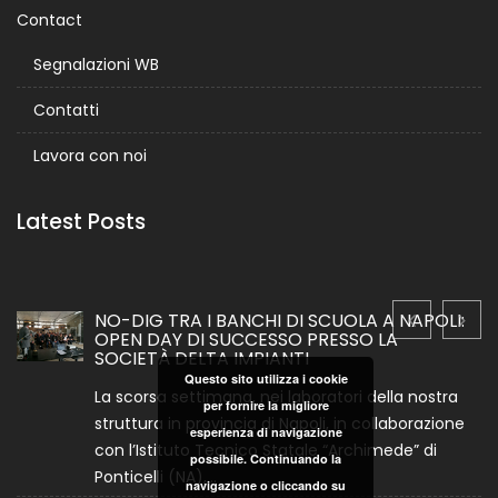
Contact
Segnalazioni WB
Contatti
Lavora con noi
Latest Posts
NO-DIG TRA I BANCHI DI SCUOLA A NAPOLI:
OPEN DAY DI SUCCESSO PRESSO LA
SOCIETÀ DELTA IMPIANTI
Questo sito utilizza i cookie
La scorsa settimana, nei laboratori della nostra
per fornire la migliore
struttura in provincia di Napoli, in collaborazione
esperienza di navigazione
con l’Istituto Tecnico Statale “Archimede” di
possibile. Continuando la
Ponticelli (NA),...
navigazione o cliccando su