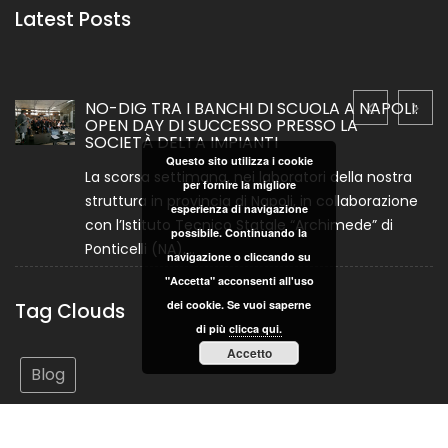
Latest Posts
NO-DIG TRA I BANCHI DI SCUOLA A NAPOLI:
OPEN DAY DI SUCCESSO PRESSO LA
SOCIETÀ DELTA IMPIANTI
Questo sito utilizza i cookie
La scorsa settimana, nei laboratori della nostra
per fornire la migliore
struttura in provincia di Napoli, in collaborazione
esperienza di navigazione
con l’Istituto Tecnico Statale “Archimede” di
possibile. Continuando la
Ponticelli (NA),...
navigazione o cliccando su
"Accetta" acconsenti all'uso
dei cookie. Se vuoi saperne
Tag Clouds
di più
clicca qui.
Accetto
Blog